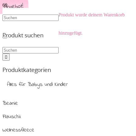
Angebot!
Angebot!
Angebot!
Angebot!
Angebot!
Angebot!
Angebot!
Angebot!
Produkt
wurde deinem Warenkorb
hinzugefügt.
Produkt suchen
Produktkategorien
Alles für Babys und Kinder
Beanie
Flauschii
Wellnessfleece