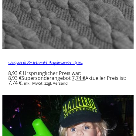
Jacquard Strickstoff Zopfmuster Grau
8,93
€
Ursprünglicher Preis war:
8,93 €
Supersonderangebot
7,74
€
Aktueller Preis ist:
7,74 €.
inkl. MwSt. zzgl. Versand