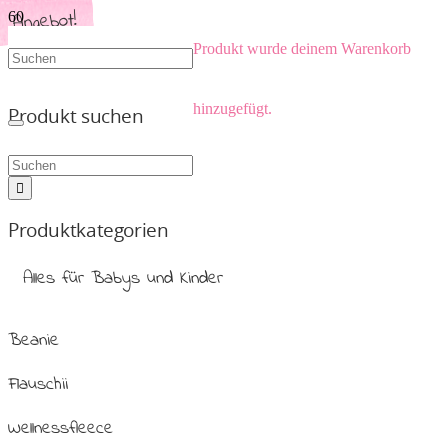
Angebot!
Angebot!
Angebot!
Angebot!
Angebot!
Angebot!
Produkt
wurde deinem Warenkorb
hinzugefügt.
Produkt suchen
Produktkategorien
Alles für Babys und Kinder
Beanie
Flauschii
Wellnessfleece