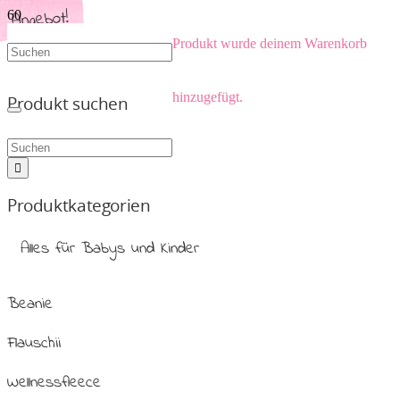
Angebot!
Angebot!
Angebot!
Angebot!
Angebot!
Angebot!
Angebot!
Angebot!
Angebot!
Angebot!
Produkt
wurde deinem Warenkorb
hinzugefügt.
Produkt suchen
Produktkategorien
Alles für Babys und Kinder
Beanie
Flauschii
Wellnessfleece