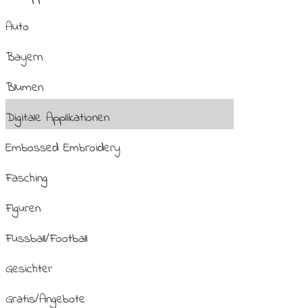
Auto
Bayern
Blumen
Digitale Applikationen
Embossed Embroidery
Fasching
Figuren
Fussball/Football
Gesichter
Gratis/Angebote