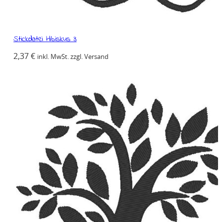
Stickdatei Hibiskus 3
2,37
€
inkl. MwSt. zzgl. Versand