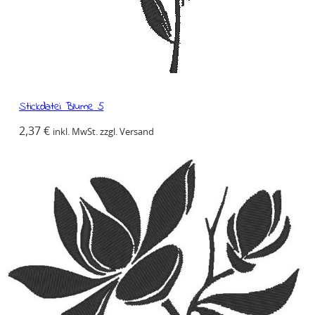
Stickdatei Blume 5
2,37
€
inkl. MwSt. zzgl. Versand