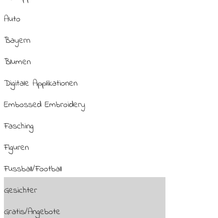
Auto
Bayern
Blumen
Digitale Applikationen
Embossed Embroidery
Fasching
Figuren
Fussball/Football
Gesichter
Gratis/Angebote