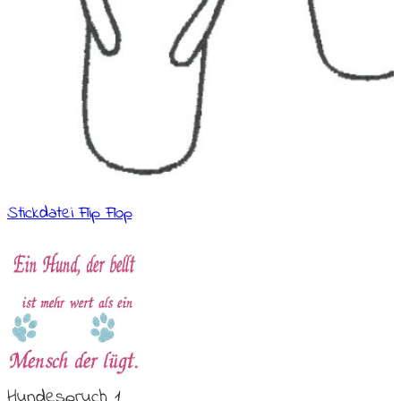
Stickdatei Flip Flop
Hundespruch 1