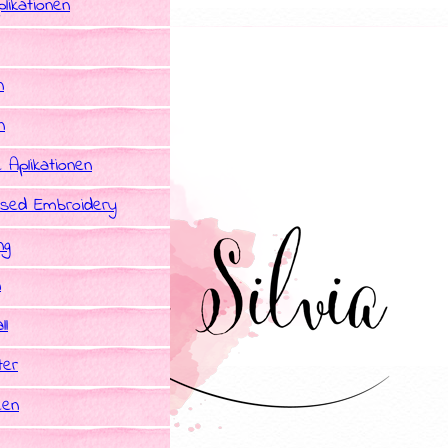
likationen
n
n
e Aplikationen
sed Embroidery
ng
n
ll
ter
een