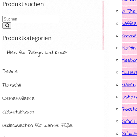
Produkt suchen
In The
Kaffee
Kosmet
Produktkategorien
Maritin
Alles für Babys und Kinder
Masken
Beanie
Mutter
Nähen
Flauschii
Ostern
Wellnessfleece
Paket
Geburtskissen
Schnit
Lederpuschen für warme Füße
Schwan