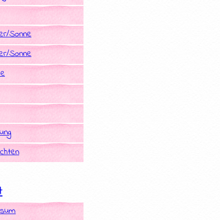
r/Sonne
r/Sonne
he
rung
chten
t
ssum