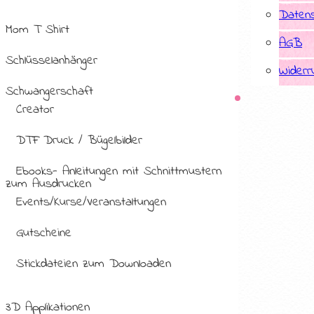
Datens
Mom T Shirt
AGB
Schlüsselanhänger
Widerr
Schwangerschaft
Creator
DTF Druck / Bügelbilder
Ebooks- Anleitungen mit Schnittmustern
zum Ausdrucken
Events/Kurse/Veranstaltungen
Gutscheine
Stickdateien zum Downloaden
3D Applikationen