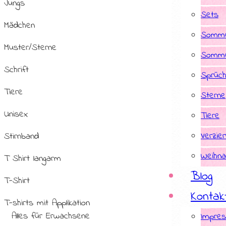
Jungs
Sets
Mädchen
Somme
Muster/Sterne
Somme
Schrift
Sprüc
Tiere
Sterne
Unisex
Tiere
Verzie
Stirnband
Weihna
T Shirt langarm
Blog
T-Shirt
Kontak
T-shirts mit Applikation
Alles für Erwachsene
Impre