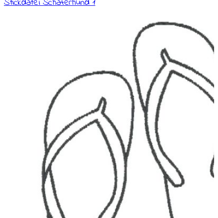
Stickdatei Schäferhund 1