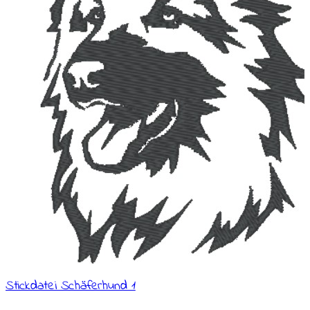
Stickdatei Schäferhund 1