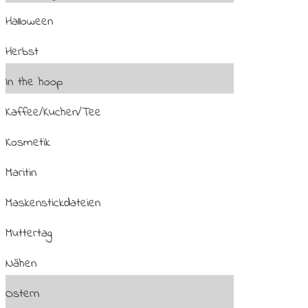
Halloween
Herbst
In the hoop
Kaffee/Kuchen/Tee
Kosmetik
Maritin
Maskenstickdateien
Muttertag
Nähen
Ostern