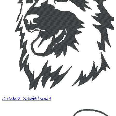
Stickdatei Schäferhund 1