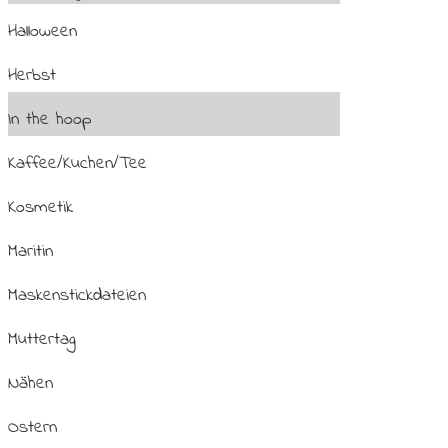
Halloween
Herbst
In the hoop
Kaffee/Kuchen/Tee
Kosmetik
Maritin
Maskenstickdateien
Muttertag
Nähen
Ostern