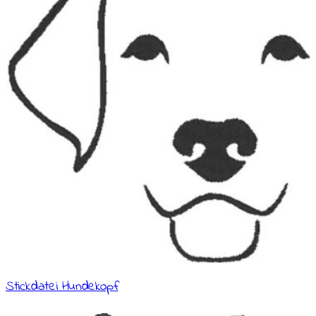
Stickdatei Hundekopf