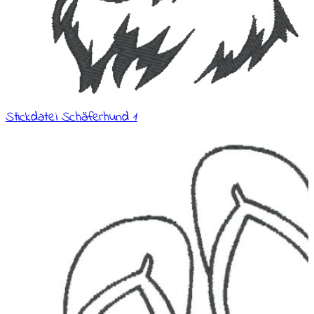
Stickdatei Schäferhund 1