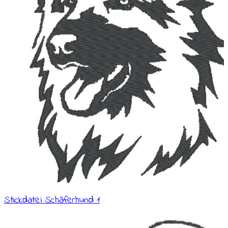
Stickdatei Schäferhund 1