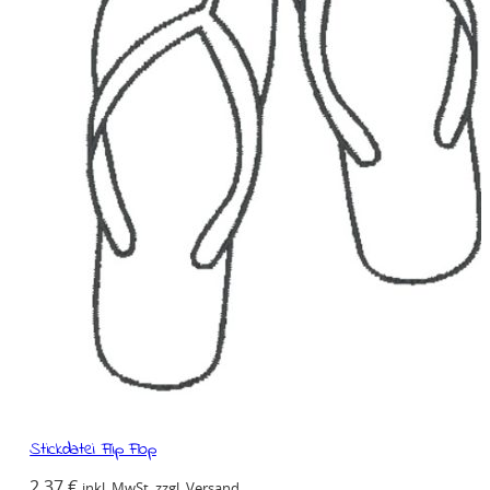
Stickdatei Flip Flop
2,37
€
inkl. MwSt. zzgl. Versand