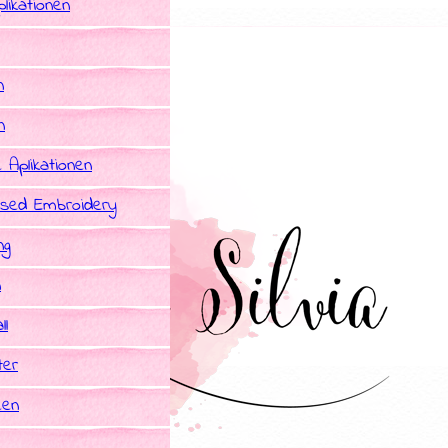
likationen
n
n
e Aplikationen
sed Embroidery
ng
n
ll
ter
een