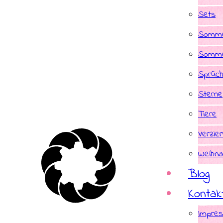
Sets
Somme
Somme
Sprüc
Sterne
Tiere
Verzie
Weihna
Blog
Kontak
Impre