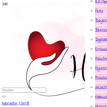
3D App
Auto
Bayer
Blume
Digital
Embos
Faschi
Figure
Fussba
Gesich
Hallow
labrador 13x18
Herbst