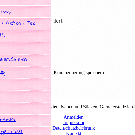
 Hoop
he Felder sind mit
*
markiert
 / Kuchen / Tee
ik
stickdateien
tag
em Browser für die nächste Kommentierung speichern.
e
duelle Schnittmuster zum plotten, Nähen und Sticken. Gerne erstelle ich
Anmelden
tmuster
Impressum
Datenschutzbelehrung
gerschaft
Kontakt