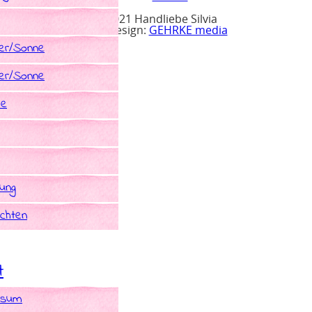
© 2021 Handliebe Silvia
Webdesign:
GEHRKE media
r/Sonne
r/Sonne
he
rung
chten
t
ssum