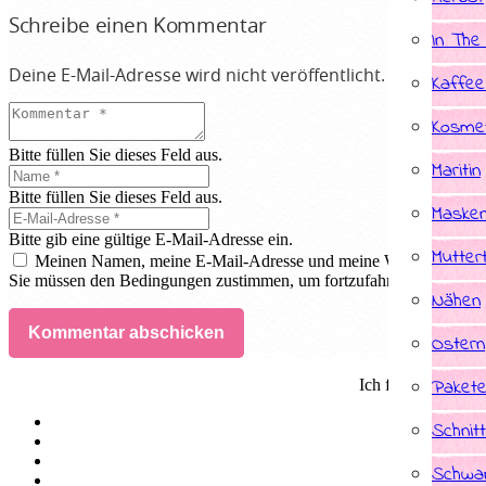
Schreibe einen Kommentar
In The
Deine E-Mail-Adresse wird nicht veröffentlicht.
Erforderlic
Kaffee
Kosmet
Bitte füllen Sie dieses Feld aus.
Maritin
Bitte füllen Sie dieses Feld aus.
Masken
Bitte gib eine gültige E-Mail-Adresse ein.
Mutter
Meinen Namen, meine E-Mail-Adresse und meine Website in dies
Sie müssen den Bedingungen zustimmen, um fortzufahren.
Nähen
Kommentar abschicken
Ostern
Paket
Ich fertige Indivi
Schnit
Schwan