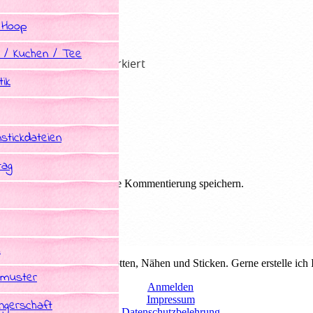
 Hoop
 / Kuchen / Tee
he Felder sind mit
*
markiert
ik
stickdateien
tag
em Browser für die nächste Kommentierung speichern.
e
duelle Schnittmuster zum plotten, Nähen und Sticken. Gerne erstelle ich
tmuster
Anmelden
Impressum
gerschaft
Datenschutzbelehrung