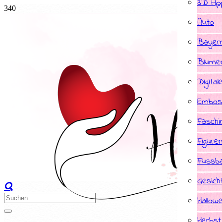
3D App
Auto
Bayer
Blume
Digital
Embos
Faschi
Figure
Fussba
Gesich
Hallow
Herbst