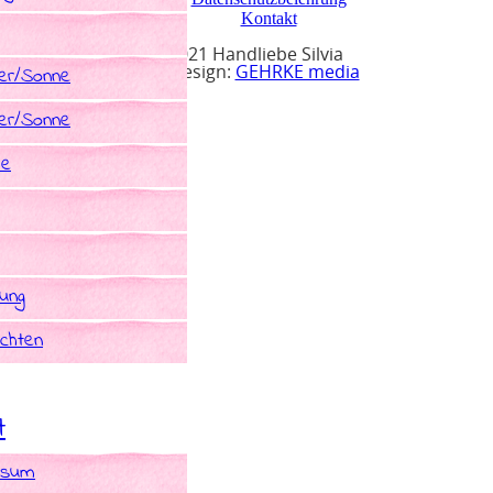
Kontakt
© 2021 Handliebe Silvia
r/Sonne
Webdesign:
GEHRKE media
r/Sonne
he
rung
chten
t
ssum