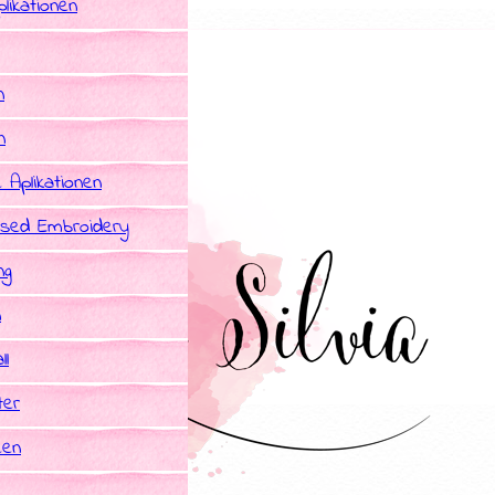
likationen
n
n
e Aplikationen
sed Embroidery
ng
n
ll
ter
een