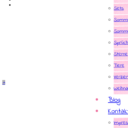
Sets
Somme
Somme
Sprüc
Sterne
Tiere
Verzie
Weihna
Blog
Kontak
Impre