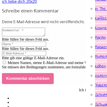
ich liebe dich 20x20
In The
Schreibe einen Kommentar
Kaffee
Deine E-Mail-Adresse wird nicht veröffentlicht.
Erforderlic
Kosmet
Maritin
Bitte füllen Sie dieses Feld aus.
Masken
Bitte füllen Sie dieses Feld aus.
Mutter
Bitte gib eine gültige E-Mail-Adresse ein.
Meinen Namen, meine E-Mail-Adresse und meine Website in dies
Nähen
Sie müssen den Bedingungen zustimmen, um fortzufahren.
Ostern
Kommentar abschicken
Paket
Ich fertige Indivi
Schnit
Schwan