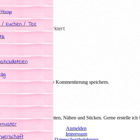
 Hoop
 / Kuchen / Tee
he Felder sind mit
*
markiert
ik
stickdateien
tag
em Browser für die nächste Kommentierung speichern.
e
duelle Schnittmuster zum plotten, Nähen und Sticken. Gerne erstelle ich
tmuster
Anmelden
Impressum
gerschaft
Datenschutzbelehrung