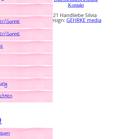
Kontakt
© 2021 Handliebe Silvia
r/Sonne
Webdesign:
GEHRKE media
r/Sonne
he
rung
chten
t
ssum