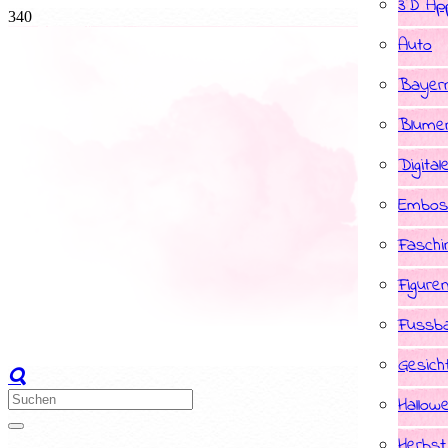
3D App
Auto
Bayer
Blume
Digital
Embos
Faschi
Figure
Fussba
Gesich
Hallow
Herbst