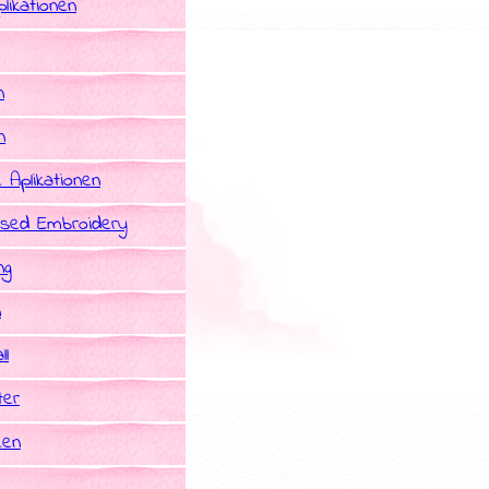
likationen
n
n
e Aplikationen
sed Embroidery
ng
n
ll
ter
een