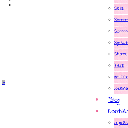
Sets
Somme
Somme
Sprüc
Sterne
Tiere
Verzie
Weihna
Blog
Kontak
Impre