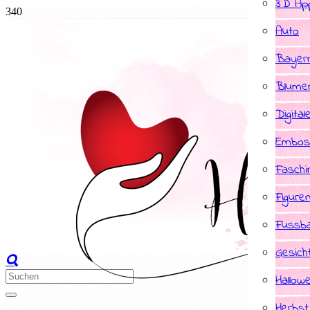
3D App
Auto
Bayer
Blume
Digital
Embos
Faschi
Figure
Fussba
Gesich
Hallow
Herbst