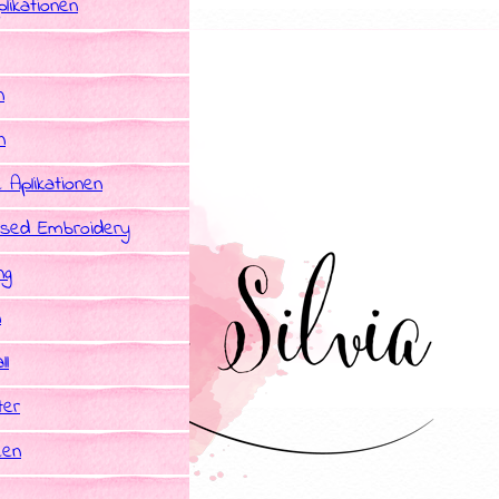
likationen
n
n
e Aplikationen
sed Embroidery
ng
n
ll
ter
een