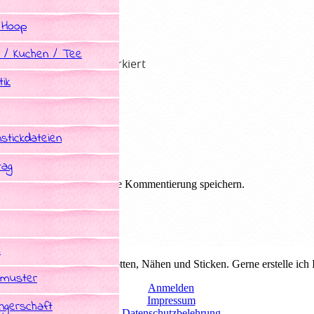
 Hoop
 / Kuchen / Tee
he Felder sind mit
*
markiert
ik
stickdateien
tag
em Browser für die nächste Kommentierung speichern.
e
duelle Schnittmuster zum plotten, Nähen und Sticken. Gerne erstelle ich
tmuster
Anmelden
Impressum
gerschaft
Datenschutzbelehrung