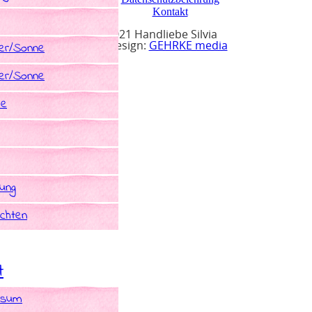
Kontakt
© 2021 Handliebe Silvia
r/Sonne
Webdesign:
GEHRKE media
r/Sonne
he
rung
chten
t
ssum