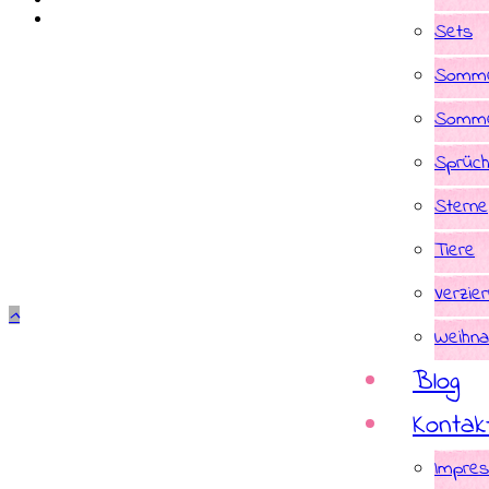
Sets
Somme
Somme
Sprüc
Sterne
Tiere
Verzie
Weihna
Blog
Kontak
Impre