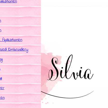
likationen
n
n
e Aplikationen
sed Embroidery
ng
n
ll
ter
een