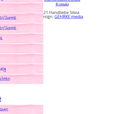
Kontakt
© 2021 Handliebe Silvia
r/Sonne
Webdesign:
GEHRKE media
r/Sonne
he
rung
chten
t
ssum