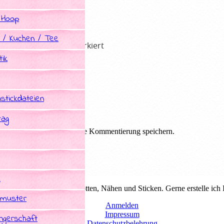
 Hoop
 / Kuchen / Tee
he Felder sind mit
*
markiert
ik
stickdateien
tag
em Browser für die nächste Kommentierung speichern.
e
duelle Schnittmuster zum plotten, Nähen und Sticken. Gerne erstelle ich
tmuster
Anmelden
Impressum
gerschaft
Datenschutzbelehrung