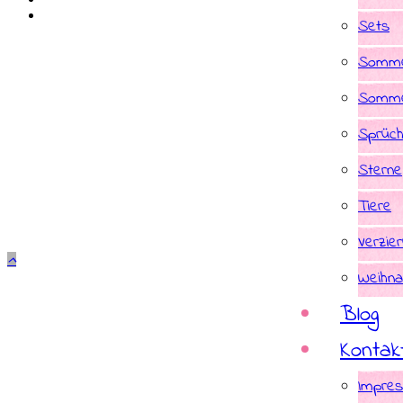
Sets
Somme
Somme
Sprüc
Sterne
Tiere
Verzie
Weihna
Blog
Kontak
Impre