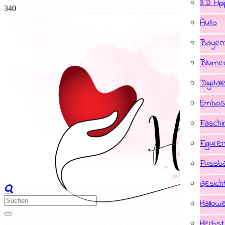
3D App
Auto
Bayer
Blume
Digital
Embos
Faschi
Figure
Fussba
Gesich
Hallow
Herbst