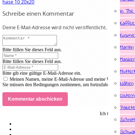
hase 10 20x20
In The
Schreibe einen Kommentar
Kaffee
Deine E-Mail-Adresse wird nicht veröffentlicht.
Erforderlic
Kosmet
Maritin
Bitte füllen Sie dieses Feld aus.
Masken
Bitte füllen Sie dieses Feld aus.
Mutter
Bitte gib eine gültige E-Mail-Adresse ein.
Meinen Namen, meine E-Mail-Adresse und meine Website in dies
Nähen
Sie müssen den Bedingungen zustimmen, um fortzufahren.
Ostern
Kommentar abschicken
Paket
Ich fertige Indivi
Schnit
Schwan