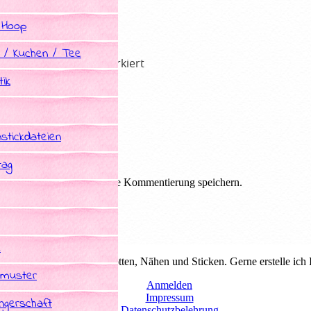
 Hoop
 / Kuchen / Tee
he Felder sind mit
*
markiert
ik
stickdateien
tag
em Browser für die nächste Kommentierung speichern.
e
duelle Schnittmuster zum plotten, Nähen und Sticken. Gerne erstelle ich
tmuster
Anmelden
Impressum
gerschaft
Datenschutzbelehrung