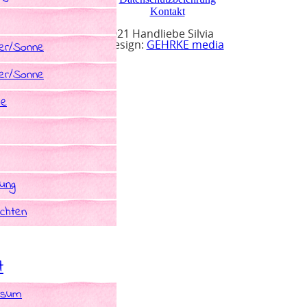
Kontakt
© 2021 Handliebe Silvia
r/Sonne
Webdesign:
GEHRKE media
r/Sonne
he
rung
chten
t
ssum