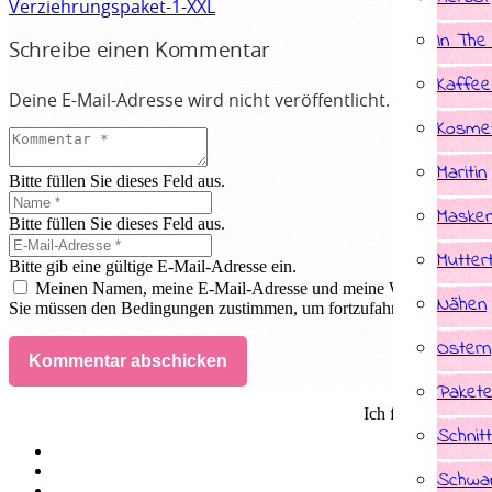
Verziehrungspaket-1-XXL
In The
Schreibe einen Kommentar
Kaffee
Deine E-Mail-Adresse wird nicht veröffentlicht.
Erforderlic
Kosmet
Maritin
Bitte füllen Sie dieses Feld aus.
Masken
Bitte füllen Sie dieses Feld aus.
Mutter
Bitte gib eine gültige E-Mail-Adresse ein.
Meinen Namen, meine E-Mail-Adresse und meine Website in dies
Nähen
Sie müssen den Bedingungen zustimmen, um fortzufahren.
Ostern
Kommentar abschicken
Paket
Ich fertige Indivi
Schnit
Schwan