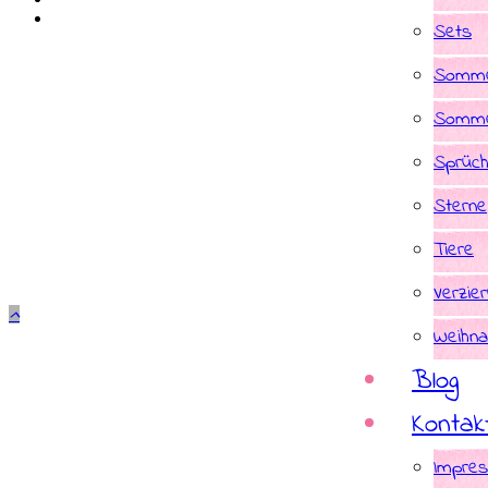
Sets
Somme
Somme
Sprüc
Sterne
Tiere
Verzie
Weihna
Blog
Kontak
Impre