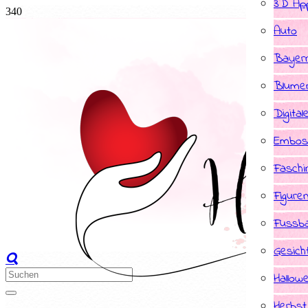
3D App
Auto
Bayer
Blume
Digital
Embos
Faschi
Figure
Fussba
Gesich
Hallow
Herbst