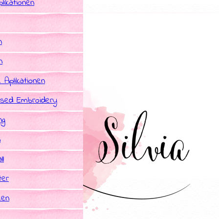
likationen
n
n
e Aplikationen
sed Embroidery
ng
n
ll
ter
een